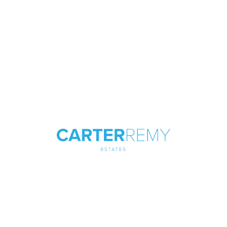
consectetur adipisicing elit, sed do
eiusmod tempor incididunt ut labore et
dolore magna aliqua. Ut enim ad minim
veniam.
Learn More
Sale Property
Lorem ipsum dolor sit amet,
consectetur adipisicing elit, sed do
eiusmod tempor incididunt ut labore et
dolore magna aliqua. Ut enim ad minim
veniam.
Learn More